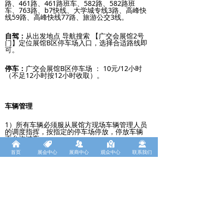
路、461路、461路班车、582路、582路班
车、763路、b7快线、大学城专线3路、高峰快
线59路、高峰快线77路、旅游公交3线。
自驾：
从出发地点 导航搜索 【广交会展馆2号
门】定位展馆B区停车场入口，选择合适路线即
可。
停车：
广交会展馆B区停车场 ： 10元/12小时
（不足12小时按12小时收取）。
车辆管理
1）所有车辆必须服从展馆方现场车辆管理人员
的调度指挥，按指定的停车场停放，停放车辆
不允许过夜。
낀
뀄
뀡
낕
끤
首页
展会中心
展商中心
观众中心
联系我们
2）停车场开放时间9：00-17：00。
温馨提示：
广州站、广州东站距离琶洲国际会
展中心更近。外地品牌商及投资人，
建议在广
州站或广州东站下车，以减少您的出行时间。