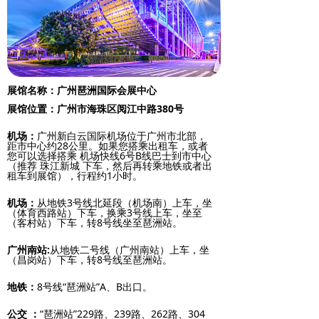
展馆名称：广州琶洲国际会展中心
展馆位置：广州市海珠区阅江中路380号
机场：
广州新白云国际机场位于广州市北部，
距市中心约28公里。如果您搭乘出租车，或者
您可以选择搭乘 机场快线6号B线巴士到市中心
（推荐 珠江新城 下车，然后再转乘地铁或者出
租车到展馆），行程约1小时。
机场：
从地铁3号线北延段（机场南）上车，坐
（体育西路站）下车，换乘3号线上车，坐至
（客村站）下车，转8号线坐至琶洲站。
广州南站:
从地铁二号线（广州南站）上车，坐
（昌岗站）下车，转8号线至琶洲站。
地铁：
8号线“琶洲站”A、B出口。
公交 ：
“琶洲站”229路、239路、262路、304